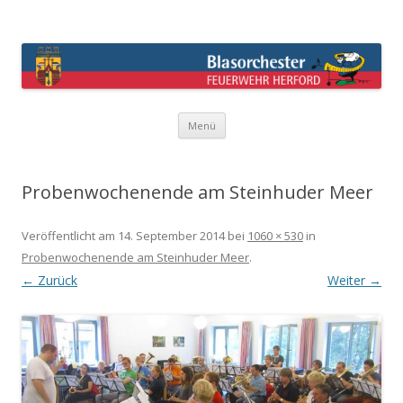
Blasorchester Feuerwehr Herford –
überraschend anders !
Springe
Menü
zum
Inhalt
Probenwochenende am Steinhuder Meer
Veröffentlicht am
14. September 2014
bei
1060 × 530
in
Probenwochenende am Steinhuder Meer
.
← Zurück
Weiter →