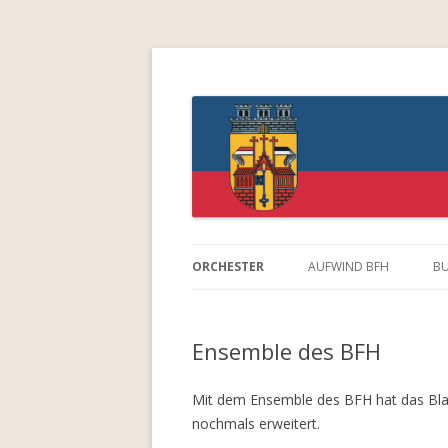
Blasorchester Feue
ORCHESTER
AUFWIND BFH
B
LEITUNG
Ensemble des BFH
COMBO DES BFH
ENSEMBLE DES BFH
Mit dem Ensemble des BFH hat das Bla
nochmals erweitert.