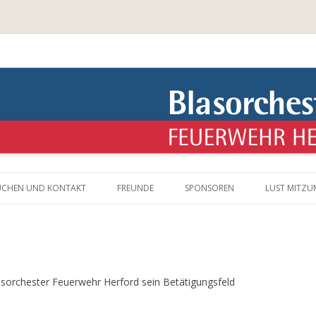
rwehr Herford – überraschend ande
Springe
zum
UCHEN UND KONTAKT
FREUNDE
SPONSOREN
LUST MITZ
Inhalt
sorchester Feuerwehr Herford sein Betätigungsfeld