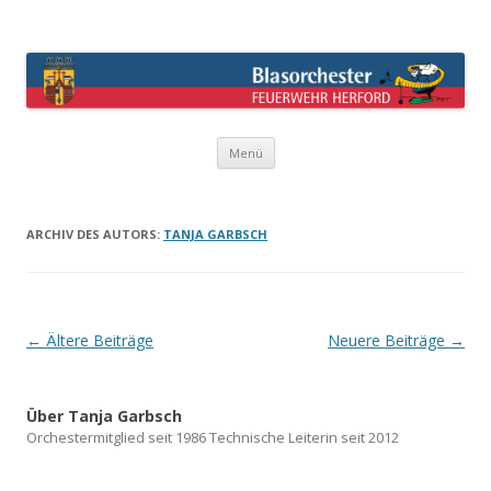
Blasorchester Feuerwehr Herford –
überraschend anders !
Springe
Menü
zum
Inhalt
ARCHIV DES AUTORS:
TANJA GARBSCH
Beitrags-
←
Ältere Beiträge
Neuere Beiträge
→
Navigation
Über Tanja Garbsch
Orchestermitglied seit 1986 Technische Leiterin seit 2012