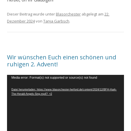
Dieser Beitrag wurde unter
Blasorchester
abgelegt am
22.
Dezember 2024
von
Tanja Garbsch
.
Wir wünschen Euch einen schönen und
ruhigen 2. Advent!
Video-
Media error: Format(s) not supported or source(s) not found
Player
Datei herunterladen: https://www.blasorchester-herford.de/content/2024/12/BFH-Hark-
The-Herald-Angels-Sing.mp4?_=2