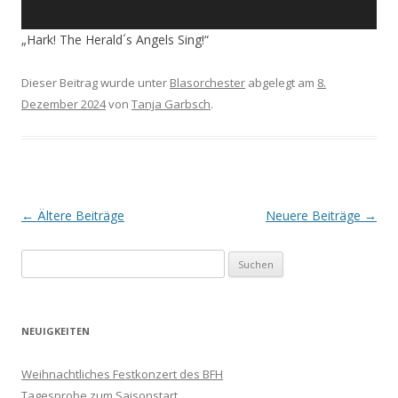
„Hark! The Herald´s Angels Sing!“
Dieser Beitrag wurde unter
Blasorchester
abgelegt am
8.
Dezember 2024
von
Tanja Garbsch
.
Beitrags-
←
Ältere Beiträge
Neuere Beiträge
→
Navigation
Suchen
nach:
NEUIGKEITEN
Weihnachtliches Festkonzert des BFH
Tagesprobe zum Saisonstart