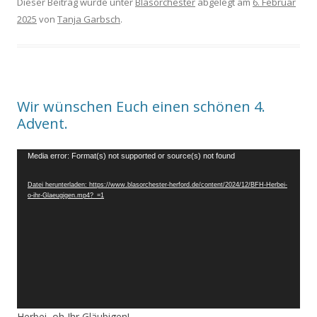
Dieser Beitrag wurde unter
Blasorchester
abgelegt am
6. Februar
2025
von
Tanja Garbsch
.
Wir wünschen Euch einen schönen 4.
Advent.
Video-
Media error: Format(s) not supported or source(s) not found
Player
Datei herunterladen: https://www.blasorchester-herford.de/content/2024/12/BFH-Herbei-
o-ihr-Glaeugigen.mp4?_=1
Herbei, oh Ihr Gläubigen!