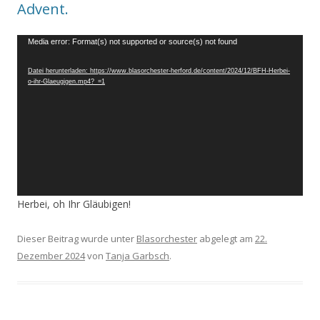
Advent.
Video-
Media error: Format(s) not supported or source(s) not found
Player
Datei herunterladen: https://www.blasorchester-herford.de/content/2024/12/BFH-Herbei-
o-ihr-Glaeugigen.mp4?_=1
Herbei, oh Ihr Gläubigen!
Dieser Beitrag wurde unter
Blasorchester
abgelegt am
22.
Dezember 2024
von
Tanja Garbsch
.