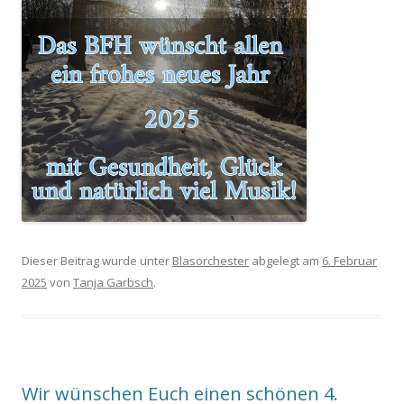
Dieser Beitrag wurde unter
Blasorchester
abgelegt am
6. Februar
2025
von
Tanja Garbsch
.
Wir wünschen Euch einen schönen 4.