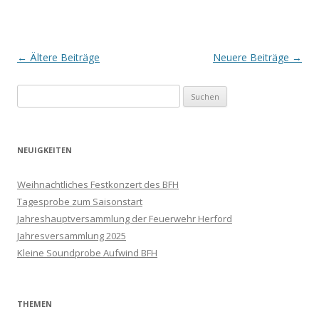
Beitrags-
←
Ältere Beiträge
Neuere Beiträge
→
Navigation
Suchen
nach:
NEUIGKEITEN
Weihnachtliches Festkonzert des BFH
Tagesprobe zum Saisonstart
Jahreshauptversammlung der Feuerwehr Herford
Jahresversammlung 2025
Kleine Soundprobe Aufwind BFH
THEMEN