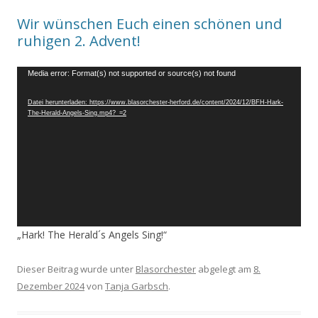
Wir wünschen Euch einen schönen und
ruhigen 2. Advent!
Video-
Media error: Format(s) not supported or source(s) not found
Player
Datei herunterladen: https://www.blasorchester-herford.de/content/2024/12/BFH-Hark-
The-Herald-Angels-Sing.mp4?_=2
„Hark! The Herald´s Angels Sing!“
Dieser Beitrag wurde unter
Blasorchester
abgelegt am
8.
Dezember 2024
von
Tanja Garbsch
.