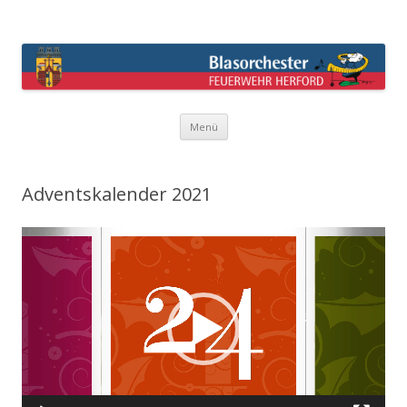
Blasorchester Feuerwehr Herford –
überraschend anders !
Springe
Menü
zum
Inhalt
Adventskalender 2021
Video-
Player