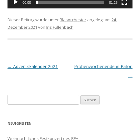
00:00
01:28
Dieser Beitrag wurde unter
Blasorchester
abgelegt am
24.
Dezember 2021
von
Iris Füllenbach
.
Beitrags-
←
Adventskalender 2021
Probenwochenende in Brilon
Navigation
→
Suchen
nach:
NEUIGKEITEN
Weihnachtliches Festkonzert des BFH