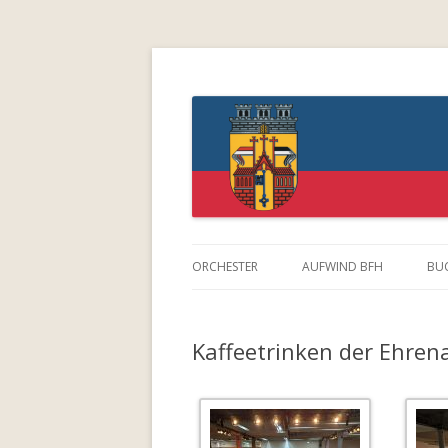
Blasorchester Feue
ORCHESTER
AUFWIND BFH
BU
LEITUNG
Kaffeetrinken der Ehren
COMBO DES BFH
ENSEMBLE DES BFH