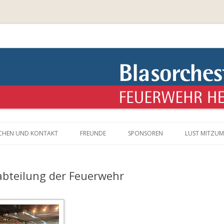
rwehr Herford – überraschend ande
Springe
zum
CHEN UND KONTAKT
FREUNDE
SPONSOREN
LUST MITZU
Inhalt
abteilung der Feuerwehr