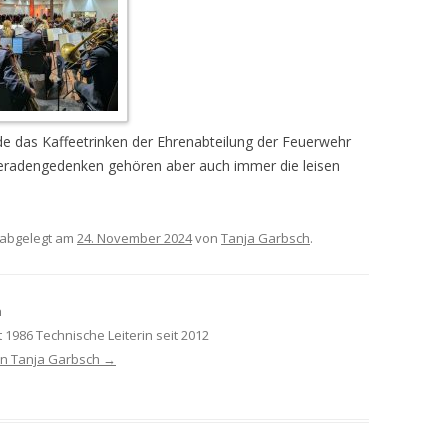
de das Kaffeetrinken der Ehrenabteilung der Feuerwehr
eradengedenken gehören aber auch immer die leisen
abgelegt am
24. November 2024
von
Tanja Garbsch
.
h
t 1986 Technische Leiterin seit 2012
von Tanja Garbsch
→