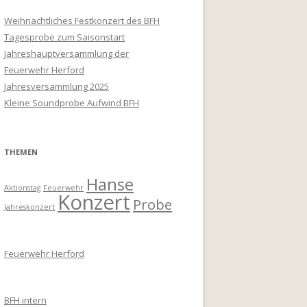
Weihnachtliches Festkonzert des BFH
Tagesprobe zum Saisonstart
Jahreshauptversammlung der
Feuerwehr Herford
Jahresversammlung 2025
Kleine Soundprobe Aufwind BFH
THEMEN
Hanse
Aktionstag
Feuerwehr
Konzert
Probe
Jahreskonzert
Feuerwehr Herford
BFH intern